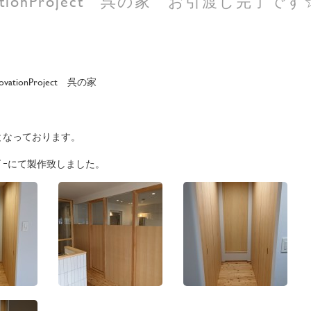
tionProject 呉の家 お引渡し完了です
ionProject 呉の家
となっております。
ﾞｰにて製作致しました。