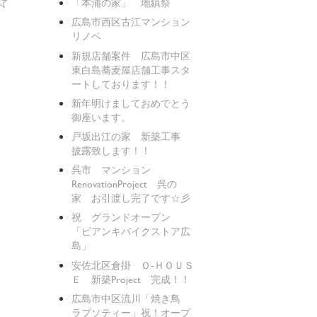
☆
「本浦の家」 地鎮祭
広島市西区古江マンション
リノベ
新規店舗案件 広島市中区
東白島蕎麦屋店舗工事スタ
ートしております！！
新年明けましておめでとう
御座います。
戸坂出江の家 新築工事
披露致します！！
呉市 マンション
RenovationProject 呉の
家 お引渡し完了です☆彡
祝 グランドオープン
「ビアンキバイクストア広
島」
安佐北区倉掛 Ｏ-ＨＯＵＳ
Ｅ 新築Project 完成！！
広島市中区流川「焼き鳥
ラプソティー」祝！オープ