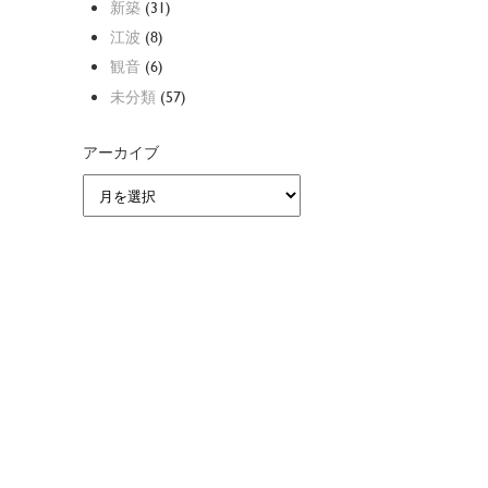
新築
(31)
江波
(8)
観音
(6)
未分類
(57)
アーカイブ