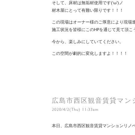
そして、床材は無垢材使用です(‘ω’)ノ
材木屋にとって有難い限りです！！！
この現場はオーナー様のご厚意により現場
施工状況を皆様にこのHPを通じて見て頂こ
今から、楽しみにしていてください。
この空間が劇的に変化しますよ！！！！
広島市西区観音賃貸マン
2020/4/2(Thu) 11:33am
本日、広島市西区観音賃貸マンションリノ