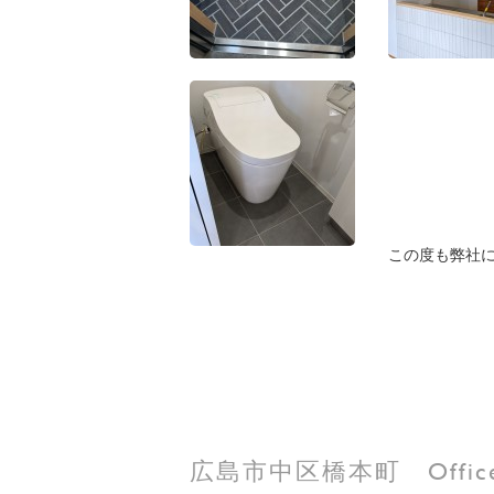
この度も弊社
広島市中区橋本町 OfficeRe