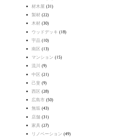
材木屋
(31)
製材
(22)
木材
(30)
ウッドデッキ
(18)
宇品
(10)
南区
(13)
マンション
(15)
流川
(9)
中区
(21)
己斐
(9)
西区
(28)
広島市
(50)
無垢
(43)
店舗
(31)
家具
(27)
リノベーション
(49)