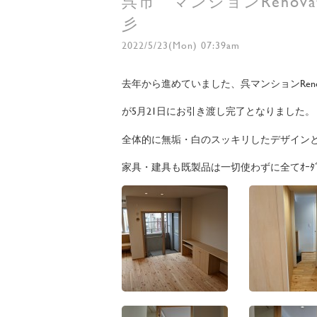
呉市 マンションRenova
彡
2022/5/23(Mon) 07:39am
去年から進めていました、呉マンションRenovat
が5月21日にお引き渡し完了となりました。
全体的に無垢・白のスッキリしたデザイン
家具・建具も既製品は一切使わずに全てｵｰﾀ