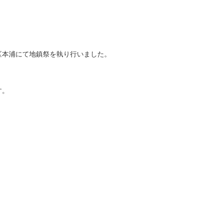
区本浦にて地鎮祭を執り行いました。
。
す。