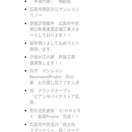
「本浦の家」 地鎮祭
広島市西区古江マンション
リノベ
新規店舗案件 広島市中区
東白島蕎麦屋店舗工事スタ
ートしております！！
新年明けましておめでとう
御座います。
戸坂出江の家 新築工事
披露致します！！
呉市 マンション
RenovationProject 呉の
家 お引渡し完了です☆彡
祝 グランドオープン
「ビアンキバイクストア広
島」
安佐北区倉掛 Ｏ-ＨＯＵＳ
Ｅ 新築Project 完成！！
広島市中区流川「焼き鳥
ラプソティー」祝！オープ