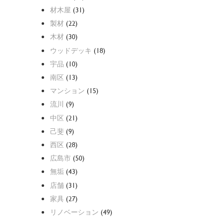
材木屋
(31)
製材
(22)
木材
(30)
ウッドデッキ
(18)
宇品
(10)
南区
(13)
マンション
(15)
流川
(9)
中区
(21)
己斐
(9)
西区
(28)
広島市
(50)
無垢
(43)
店舗
(31)
家具
(27)
リノベーション
(49)