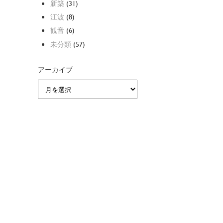
新築
(31)
江波
(8)
観音
(6)
未分類
(57)
アーカイブ