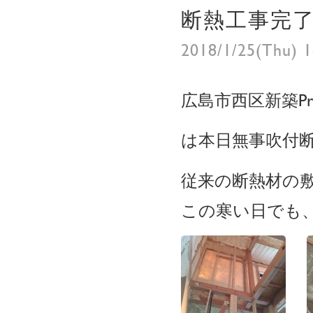
断熱工事完
2018/1/25(Thu) 
広島市西区新築Proj
は本日無事吹付
従来の断熱材の
この寒い日でも、