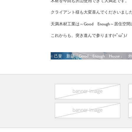
木材を今回も沢山使用できて大満足です。
クライアント様も大変喜んでくださいまし
天満木材工業は～Good Enough～居住
これからも、突き進んで参ります(=ﾟωﾟ)ﾉ
«
己斐 新築「Good Enough House」