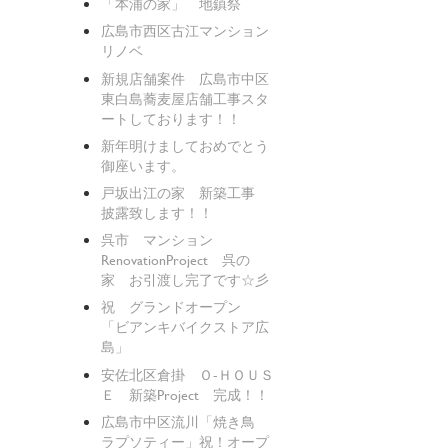
「本浦の家」 地鎮祭
広島市西区古江マンション
リノベ
新規店舗案件 広島市中区
東白島蕎麦屋店舗工事スタ
ートしております！！
新年明けましておめでとう
御座います。
戸坂出江の家 新築工事
披露致します！！
呉市 マンション
RenovationProject 呉の
家 お引渡し完了です☆彡
祝 グランドオープン
「ビアンキバイクストア広
島」
安佐北区倉掛 Ｏ-ＨＯＵＳ
Ｅ 新築Project 完成！！
広島市中区流川「焼き鳥
ラプソティー」祝！オープ