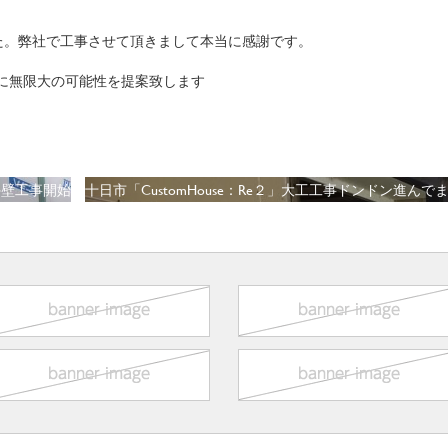
た。弊社で工事させて頂きまして本当に感謝です。
空間に無限大の可能性を提案致します
 外壁工事開始
十日市「CustomHouse：Re２」大工工事ドンドン進んで