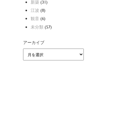
新築
(31)
江波
(8)
観音
(6)
未分類
(57)
アーカイブ