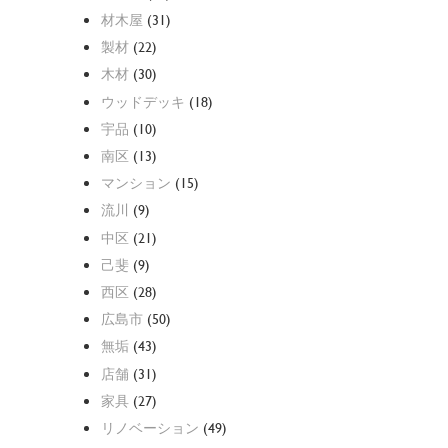
材木屋
(31)
製材
(22)
木材
(30)
ウッドデッキ
(18)
宇品
(10)
南区
(13)
マンション
(15)
流川
(9)
中区
(21)
己斐
(9)
西区
(28)
広島市
(50)
無垢
(43)
店舗
(31)
家具
(27)
リノベーション
(49)